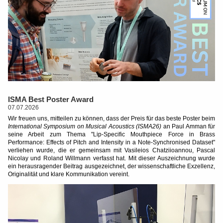
ISMA Best Poster Award
07.07.2026
Wir freuen uns, mitteilen zu können, dass der Preis für das beste Poster beim
International Symposium on Musical Acoustics (ISMA26)
an Paul Amman für
seine Arbeit zum Thema "Lip-Specific Mouthpiece Force in Brass
Performance: Effects of Pitch and Intensity in a Note-Synchronised Dataset"
verliehen wurde, die er gemeinsam mit Vasileios Chatziioannou, Pascal
Nicolay und Roland Willmann verfasst hat. Mit dieser Auszeichnung wurde
ein herausragender Beitrag ausgezeichnet, der wissenschaftliche Exzellenz,
Originalität und klare Kommunikation vereint.