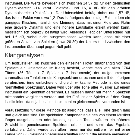
Instrument. Die Werte bewegen sich zwischen 14,57 dB für den geringsten
Dynamikbereich (14 karat Goldflöte) und 16,14 dB für den größten
Dynamikbereich (Platinflöte). Der Unterschied beträgt daher nur 1,57 dB,
das ist ein Faktor von etwa 1,2. Das ist übrigens der einzige Fall, in dem ein
gängiges Klischee, nämlich die Meinung, dass mit einer Flöte aus Platin
eine größere Dynamik und eine höhere Lautstärke erzielt werden kann,
messtechnisch objektiv bestätigt wird. Allerdings liegt der Unterschied nur
bei 1,5 dB, wobei nicht ausgeschlossen werden kann, dass mit einer
größeren Anzahl von Spielern (etwa 20-30) der Unterschied zwischen den
Instrumenten überhaupt gegen Null geht.
Klanganalysen
Um festzustellen, ob zwischen den einzelnen Flöten unabhängig von den
Spielern ein Unterschied im Klang besteht, könnte man von allen 1764
Tönen (36 Töne x 7 Spieler x 7 Instrumente) der aufgenommenen
chromatischen Tonleitern ein Klangspektrum errechnen und mit den übrigen
vergleichen. Eine einfachere und gleich wirksame Methode ist die eines
“gemittelten Spektrums“. Dabei wird über alle Töne aller Musiker auf einem
Instrument ein Spektrum gerechnet. Es müssen daher nur mehr 7 Spektren
miteinander verglichen werden und der Einfluss der Spieler auf den Klang
ist eliminiert, da er ja bei allen Instrumenten gleichermaßen vorhanden ist.
Voraussetzung für diese Methode ist allerdings, dass alle Töne gleich lang
und gleich laut sind. Die spektralen Komponenten eines von einem Musiker
länger ausgehaltenen oder lauter gespielten Tones würden ein höheres
Gewicht im gemeinsamen Spektrum erhalten und somit das Ergebnis
verfälschen. Daher wurde aus allen Tönen nur der mittlere Teil mit einer
Länge von 0,5 Sekunden herausgeschnitten und für die Analyse verwendet,