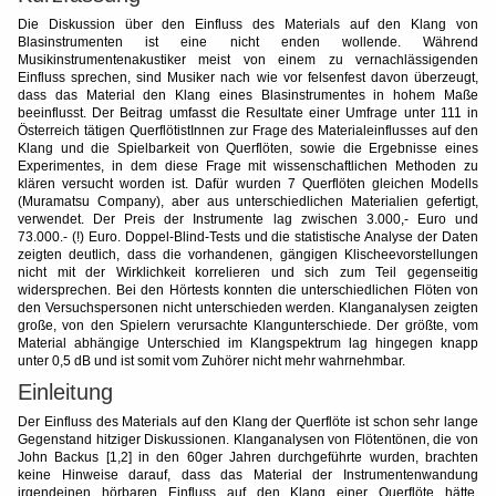
Die Diskussion über den Einfluss des Materials auf den Klang von
Blasinstrumenten ist eine nicht enden wollende. Während
Musikinstrumentenakustiker meist von einem zu vernachlässigenden
Einfluss sprechen, sind Musiker nach wie vor felsenfest davon überzeugt,
dass das Material den Klang eines Blasinstrumentes in hohem Maße
beeinflusst. Der Beitrag umfasst die Resultate einer Umfrage unter 111 in
Österreich tätigen QuerflötistInnen zur Frage des Materialeinflusses auf den
Klang und die Spielbarkeit von Querflöten, sowie die Ergebnisse eines
Experimentes, in dem diese Frage mit wissenschaftlichen Methoden zu
klären versucht worden ist. Dafür wurden 7 Querflöten gleichen Modells
(Muramatsu Company), aber aus unterschiedlichen Materialien gefertigt,
verwendet. Der Preis der Instrumente lag zwischen 3.000,- Euro und
73.000.- (!) Euro. Doppel-Blind-Tests und die statistische Analyse der Daten
zeigten deutlich, dass die vorhandenen, gängigen Klischeevorstellungen
nicht mit der Wirklichkeit korrelieren und sich zum Teil gegenseitig
widersprechen. Bei den Hörtests konnten die unterschiedlichen Flöten von
den Versuchspersonen nicht unterschieden werden. Klanganalysen zeigten
große, von den Spielern verursachte Klangunterschiede. Der größte, vom
Material abhängige Unterschied im Klangspektrum lag hingegen knapp
unter 0,5 dB und ist somit vom Zuhörer nicht mehr wahrnehmbar.
Einleitung
Der Einfluss des Materials auf den Klang der Querflöte ist schon sehr lange
Gegenstand hitziger Diskussionen. Klanganalysen von Flötentönen, die von
John Backus [1,2] in den 60ger Jahren durchgeführte wurden, brachten
keine Hinweise darauf, dass das Material der Instrumentenwandung
irgendeinen hörbaren Einfluss auf den Klang einer Querflöte hätte.