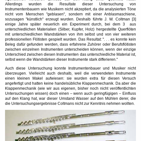
Allerdings wurden die Resultate dieser Untersuchung von
Instrumentenbauern wie Musikern nicht akzeptiert, da die analysierten Töne
nicht vom Menschen "geblasen", sondern mit einer Anblasmaschiene,
sozusagen "künstlich" erzeugt wurden. Deshalb führte J. W. Coltman [3]
einige Jahre später neuerlich ein Experiment durch, bei dem 3 aus
unterschiedlichen Materialien (Silber, Kupfer, Holz) hergestellte Querflöten
mit unterschiedlichen Wandstärken von ihm selbst und von vier weiteren
professionellen Flötisten gespielt wurden. Das Resultat: ". . . es konnte kein
Beleg dafür gefunden werden, dass erfahrene Zuhörer oder Berufsflötisten
zwischen einzelnen Instrumenten unterscheiden können, wenn der einzige
Unterschied zwischen diesen Instrumenten das unterschiedliche Material ist,
selbst wenn die Wandstärken dieser Instrumente stark differieren."
Auch diese Untersuchung konnte Instrumentenbauer und Musiker nicht
überzeugen. Vielleicht auch deshalb, weil die verwendeten Instrumente
einen kleinen Makel aufwiesen: sie wurden extra für diesen Versuch
angefertigt und hatten keine handelsübliche Klappenmechanik. Da aber die
Klappenmechanik (wie wir aus eigenen, bisher noch nicht veröffentlichten
Untersuchungen wissen) doch einen – wenn auch geringfügigen – Einfluss
auf den Klang hat, war dieser Umstand Wasser auf den Mühlen derer, die
die Untersuchungsergebnisse Coltmans nicht zur Kenntnis nehmen wollten.