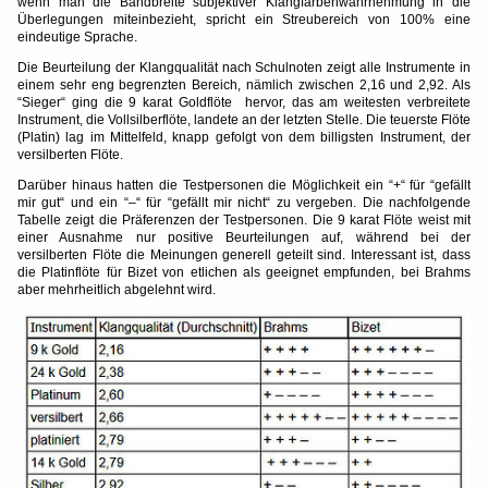
wenn man die Bandbreite subjektiver Klangfarbenwahrnehmung in die
Überlegungen miteinbezieht, spricht ein Streubereich von 100% eine
eindeutige Sprache.
Die Beurteilung der Klangqualität nach Schulnoten zeigt alle Instrumente in
einem sehr eng begrenzten Bereich, nämlich zwischen 2,16 und 2,92. Als
“Sieger“ ging die 9 karat Goldflöte hervor, das am weitesten verbreitete
Instrument, die Vollsilberflöte, landete an der letzten Stelle. Die teuerste Flöte
(Platin) lag im Mittelfeld, knapp gefolgt von dem billigsten Instrument, der
versilberten Flöte.
Darüber hinaus hatten die Testpersonen die Möglichkeit ein “+“ für “gefällt
mir gut“ und ein “–“ für “gefällt mir nicht“ zu vergeben. Die nachfolgende
Tabelle zeigt die Präferenzen der Testpersonen. Die 9 karat Flöte weist mit
einer Ausnahme nur positive Beurteilungen auf, während bei der
versilberten Flöte die Meinungen generell geteilt sind. Interessant ist, dass
die Platinflöte für Bizet von etlichen als geeignet empfunden, bei Brahms
aber mehrheitlich abgelehnt wird.