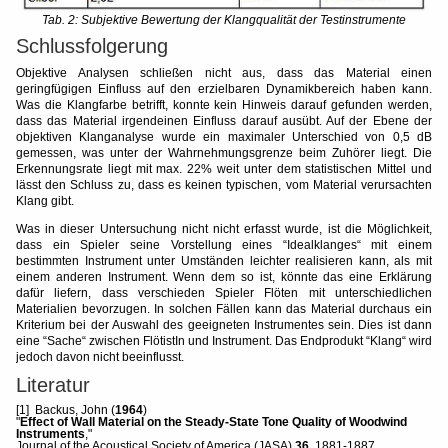
Tab. 2: Subjektive Bewertung der Klangqualität der Testinstrumente
Schlussfolgerung
Objektive Analysen schließen nicht aus, dass das Material einen
geringfügigen Einfluss auf den erzielbaren Dynamikbereich haben kann.
Was die Klangfarbe betrifft, konnte kein Hinweis darauf gefunden werden,
dass das Material irgendeinen Einfluss darauf ausübt. Auf der Ebene der
objektiven Klanganalyse wurde ein maximaler Unterschied von 0,5 dB
gemessen, was unter der Wahrnehmungsgrenze beim Zuhörer liegt. Die
Erkennungsrate liegt mit max. 22% weit unter dem statistischen Mittel und
lässt den Schluss zu, dass es keinen typischen, vom Material verursachten
Klang gibt.
Was in dieser Untersuchung nicht nicht erfasst wurde, ist die Möglichkeit,
dass ein Spieler seine Vorstellung eines “Idealklanges“ mit einem
bestimmten Instrument unter Umständen leichter realisieren kann, als mit
einem anderen Instrument. Wenn dem so ist, könnte das eine Erklärung
dafür liefern, dass verschieden Spieler Flöten mit unterschiedlichen
Materialien bevorzugen. In solchen Fällen kann das Material durchaus ein
Kriterium bei der Auswahl des geeigneten Instrumentes sein. Dies ist dann
eine “Sache“ zwischen FlötistIn und Instrument. Das Endprodukt “Klang“ wird
jedoch davon nicht beeinflusst.
Literatur
[1] Backus, John (
1964
)
"
Effect of Wall Material on the Steady-State Tone Quality of Woodwind
Instruments
,"
Journal of the Acoustical Society of America (JASA)
36
, 1881-1887.