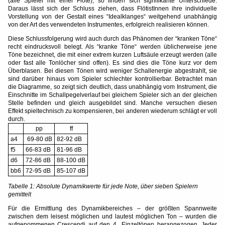
(alle Spieler mit einer Flöte), so finden sich signifikante Unterschiede.
Daraus lässt sich der Schluss ziehen, dass FlötistInnen ihre individuelle
Vorstellung von der Gestalt eines “Idealklanges“ weitgehend unabhängig
von der Art des verwendeten Instrumentes, erfolgreich realisieren können.
Diese Schlussfolgerung wird auch durch das Phänomen der “kranken Töne“
recht eindrucksvoll belegt. Als “kranke Töne“ werden üblicherweise jene
Töne bezeichnet, die mit einer extrem kurzen Luftsäule erzeugt werden (alle
oder fast alle Tonlöcher sind offen). Es sind dies die Töne kurz vor dem
Überblasen. Bei diesen Tönen wird weniger Schallenergie abgestrahlt, sie
sind darüber hinaus vom Spieler schlechter kontrollierbar. Betrachtet man
die Diagramme, so zeigt sich deutlich, dass unabhängig vom Instrument, die
Einschnitte im Schallpegelverlauf bei gleichem Spieler sich an der gleichen
Stelle befinden und gleich ausgebildet sind. Manche versuchen diesen
Effekt spieltechnisch zu kompensieren, bei anderen wiederum schlägt er voll
durch.
pp
ff
a4
69-80 dB
82-92 dB
f5
66-83 dB
81-96 dB
d6
72-86 dB
88-100 dB
bb6
72-95 dB
85-107 dB
Tabelle 1: Absolute Dynamikwerte für jede Note, über sieben Spielern
gemittelt
Für die Ermittlung des Dynamikbereiches – der größten Spannweite
zwischen dem leisest möglichen und lautest möglichen Ton – wurden die
aufgenommenen Crescendi auf den 4 Einzeltönen herangezogen. Jeder