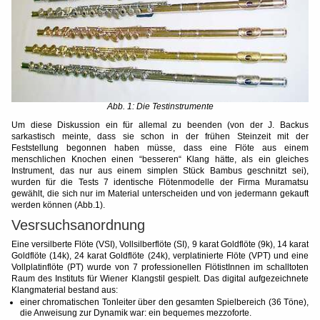
Abb. 1: Die Testinstrumente
Um diese Diskussion ein für allemal zu beenden (von der J. Backus
sarkastisch meinte, dass sie schon in der frühen Steinzeit mit der
Feststellung begonnen haben müsse, dass eine Flöte aus einem
menschlichen Knochen einen “besseren“ Klang hätte, als ein gleiches
Instrument, das nur aus einem simplen Stück Bambus geschnitzt sei),
wurden für die Tests 7 identische Flötenmodelle der Firma Muramatsu
gewählt, die sich nur im Material unterscheiden und von jedermann gekauft
werden können (Abb.1).
Vesrsuchsanordnung
Eine versilberte Flöte (VSI), Vollsilberflöte (SI), 9 karat Goldflöte (9k), 14 karat
Goldflöte (14k), 24 karat Goldflöte (24k), verplatinierte Flöte (VPT) und eine
Vollplatinflöte (PT) wurde von 7 professionellen FlötistInnen im schalltoten
Raum des Instituts für Wiener Klangstil gespielt. Das digital aufgezeichnete
Klangmaterial bestand aus:
einer chromatischen Tonleiter über den gesamten Spielbereich (36 Töne),
die Anweisung zur Dynamik war: ein bequemes mezzoforte.