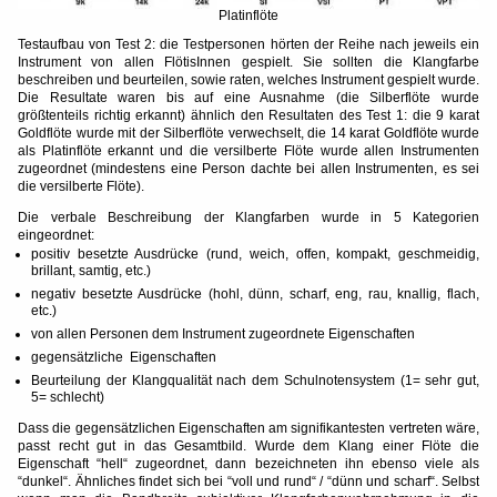
Platinflöte
Testaufbau von Test 2: die Testpersonen hörten der Reihe nach jeweils ein
Instrument von allen FlötisInnen gespielt. Sie sollten die Klangfarbe
beschreiben und beurteilen, sowie raten, welches Instrument gespielt wurde.
Die Resultate waren bis auf eine Ausnahme (die Silberflöte wurde
größtenteils richtig erkannt) ähnlich den Resultaten des Test 1: die 9 karat
Goldflöte wurde mit der Silberflöte verwechselt, die 14 karat Goldflöte wurde
als Platinflöte erkannt und die versilberte Flöte wurde allen Instrumenten
zugeordnet (mindestens eine Person dachte bei allen Instrumenten, es sei
die versilberte Flöte).
Die verbale Beschreibung der Klangfarben wurde in 5 Kategorien
eingeordnet:
positiv besetzte Ausdrücke (rund, weich, offen, kompakt, geschmeidig,
brillant, samtig, etc.)
negativ besetzte Ausdrücke (hohl, dünn, scharf, eng, rau, knallig, flach,
etc.)
von allen Personen dem Instrument zugeordnete Eigenschaften
gegensätzliche Eigenschaften
Beurteilung der Klangqualität nach dem Schulnotensystem (1= sehr gut,
5= schlecht)
Dass die gegensätzlichen Eigenschaften am signifikantesten vertreten wäre,
passt recht gut in das Gesamtbild. Wurde dem Klang einer Flöte die
Eigenschaft “hell“ zugeordnet, dann bezeichneten ihn ebenso viele als
“dunkel“. Ähnliches findet sich bei “voll und rund“ / “dünn und scharf“. Selbst