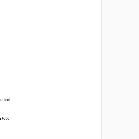
usical
In
Proc.