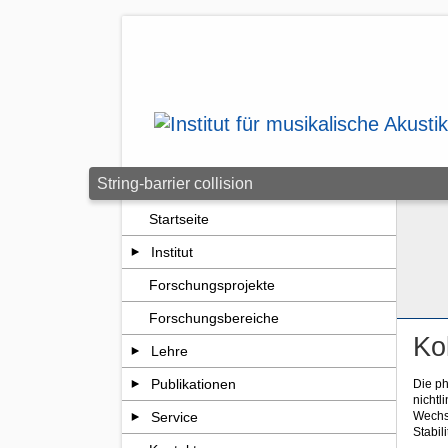
Zum Seiteninhalt springen
String-barrier collision
Startseite
Institut
Forschungsprojekte
Forschungsbereiche
Ko
Lehre
Publikationen
Die ph
nichtl
Wechs
Service
Stabil