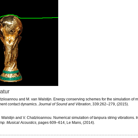
ratur
tziioannou and M. van Walstijn. Energy conserving schemes for the simulation of m
ment contact dynamics.
Journal of Sound and Vibration
, 339:262–279, (2015).
 Walstijn and V. Chatziioannou. Numerical simulation of tanpura string vibrations. 
ymp. Musical Acoustics
, pages 609–614, Le Mans, (2014).