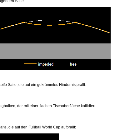
ngenden Saite:
teife Saite, die auf ein gekrümmtes Hindernis prallt:
agbalken, der mit einer flachen Tischoberfläche kollidiert:
aite, die auf den Fußball World Cup aufprallt: