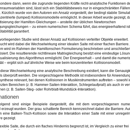
ondere dann, wenn die zugrunde liegenden Kräfte nicht-analytische Funktionen d
raumvariablen sind, lässt sich ein Stabilitätsbeweis nur in eingeschränkten Fällen
. Kürzlich wurde von den Autoren ein Ansatz vorgestellt, der bedingt stabile Simula
nzentrierte (lumped) Kollisionsmodelle ermöglicht. In dieser Arbeit wurde gezeigt, d
tisierung der Hamilton-Gleichungen – anstelle der üblichen Newtonschen
ungsgleichungen – zu einem numerischen Schema führt, das energieerhaltend is
tabilität garantiert.
 vorliegenden Studie wird dieser Ansatz auf Kollisionen verteilter Objekte erweitert.
ucht wird dabei die Wechselwirkung einer idealen Saite mit einer flachen Barriere
em wird im Rahmen der Hamiltonschen Formulierung beschrieben und anschließe
tisiert. Die resultierende nichtlineare Matrixgleichung besitzt eine eindeutige Lösun
tualisierung des Algorithmus ermöglicht. Der Energieerhalt – und damit die numeri
ität – ergibt sich auf ähnliche Weise wie beim konzentrierten Kollisionsmodell.
 diese Wechselwirkung eine analytische Beschreibung existiert, kann die Genauigk
s überprüft werden. Die vorgeschlagene Methodik ist insbesondere für Anwendun
ynthese relevant, bei denen Kollisionen in Musikinstrumenten auftreten – sowohl i
zten Bereichen (z. B. Hammer-Saiten-Interaktion, Schlegelaufprall) als auch in vert
en (z. B. Saiten-Steg- oder Rohrblatt-Mundstück-Interaktion).
mationen
olgend sind einige Beispiele dargestellt, die mit dem vorgeschlagenen nume
 erzeugt wurden. Der grau schattierte Bereich kennzeichnet dabei die Barriere. 
 eine Balken-Tisch-Kollision sowie die Interaktion einer Saite mit einer unrege
re gezeigt.
lexible Saite, die durch ein flaches Hindernis begrenzt ist, im Vergleich zu einer frei