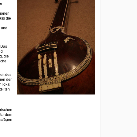
er
tionen
ass die
t und
. Das
nd
g, die
sche
eit des
gen der
n lokal
eilten
rischen
Außerdem
lmäßigen