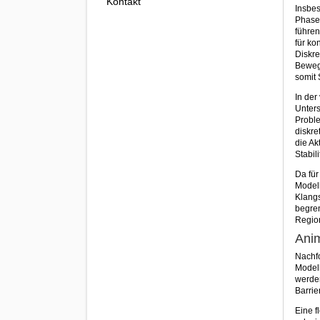
Kontakt
Insbes
Phasen
führen
für ko
Diskre
Beweg
somit S
In der
Unters
Probl
diskre
die Ak
Stabil
Da für
Modell
Klangs
begren
Region
Ani
Nachf
Modell
werden
Barrie
Eine f