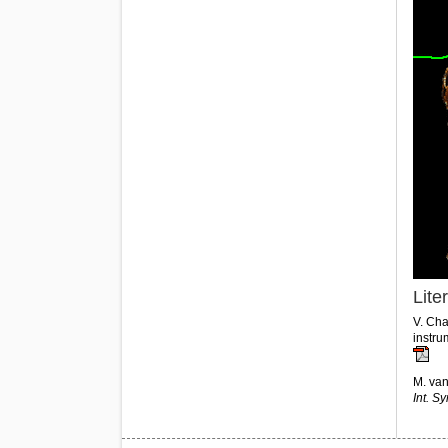
Lite
V. Cha
instru
M. van
Int. S