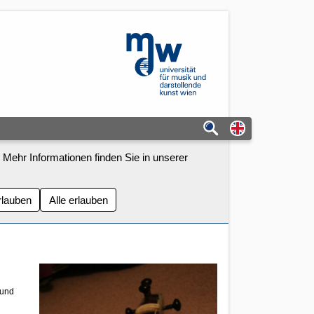
mdw - Homepage
Switch to eng
 Mehr Informationen finden Sie in unserer
rlauben
Alle erlauben
 und